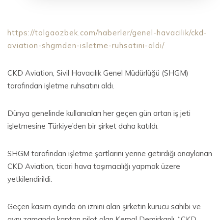
https://tolgaozbek.com/haberler/genel-havacilik/ckd-
aviation-shgmden-isletme-ruhsatini-aldi/
CKD Aviation, Sivil Havacılık Genel Müdürlüğü (SHGM)
tarafından işletme ruhsatını aldı.
Dünya genelinde kullanıcıları her geçen gün artan iş jeti
işletmesine Türkiye’den bir şirket daha katıldı.
SHGM tarafından işletme şartlarını yerine getirdiği onaylanan
CKD Aviation, ticari hava taşımacılığı yapmak üzere
yetkilendirildi.
Geçen kasım ayında ön iznini alan şirketin kurucu sahibi ve
aynı zamanda kaptan pilot olan Kemal Demirkanlı, “CKD