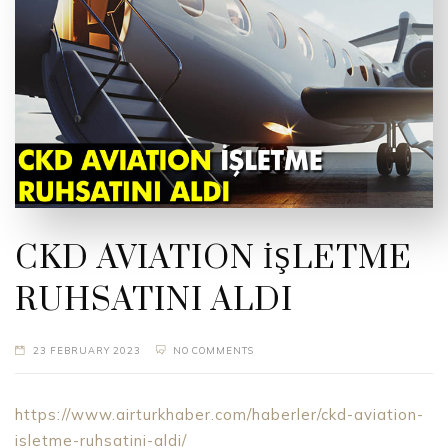
CKD AVIATION İŞLETME
RUHSATINI ALDI
23 FEBRUARY 2023
NO COMMENTS
https://www.airturkhaber.com/haberler/ckd-aviation-
isletme-ruhsatini-aldi/